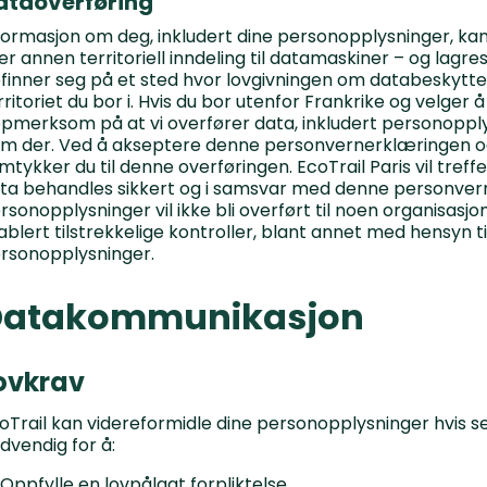
ataoverføring
formasjon om deg, inkludert dine personopplysninger, kan 
ler annen territoriell inndeling til datamaskiner – og lag
finner seg på et sted hvor lovgivningen om databeskyttelse
rritoriet du bor i. Hvis du bor utenfor Frankrike og velger
pmerksom på at vi overfører data, inkludert personopplys
m der. Ved å akseptere denne personvernerklæringen og
mtykker du til denne overføringen. EcoTrail Paris vil treffe a
ta behandles sikkert og i samsvar med denne personver
rsonopplysninger vil ikke bli overført til noen organisasj
ablert tilstrekkelige kontroller, blant annet med hensyn ti
rsonopplysninger.
Datakommunikasjon
ovkrav
oTrail kan videreformidle dine personopplysninger hvis s
dvendig for å:
Oppfylle en lovpålagt forpliktelse