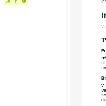
In
I
Vi
T
P
Nå
ti
me
B
Vi
Di
ne
di