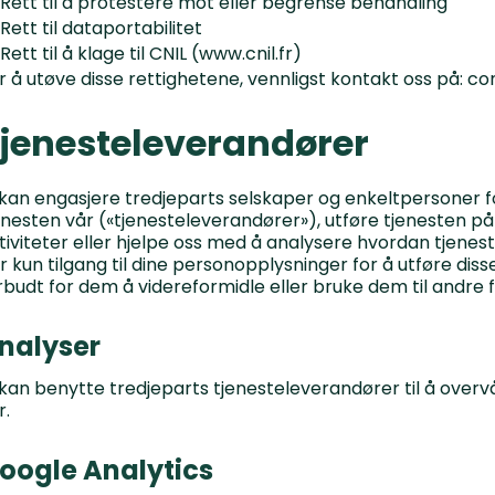
Rett til å protestere mot eller begrense behandling
Rett til dataportabilitet
Rett til å klage til CNIL (www.cnil.fr)
r å utøve disse rettighetene, vennligst kontakt oss på: 
jenesteleverandører
 kan engasjere tredjeparts selskaper og enkeltpersoner for
enesten vår («tjenesteleverandører»), utføre tjenesten på
tiviteter eller hjelpe oss med å analysere hvordan tjenes
r kun tilgang til dine personopplysninger for å utføre di
rbudt for dem å videreformidle eller bruke dem til andre 
nalyser
 kan benytte tredjeparts tjenesteleverandører til å over
r.
oogle Analytics