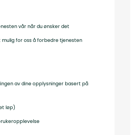
jenesten vår når du ønsker det
t mulig for oss å forbedre tjenesten
ngen av dine opplysninger basert på
et løp)
 brukeropplevelse