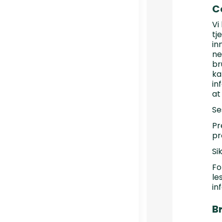
C
Vi
tj
in
ne
br
ka
in
at
Se
Pr
pr
Si
Fo
le
in
B