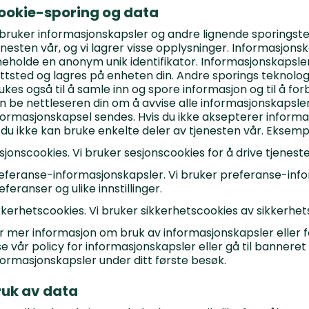
ookie-sporing og data
 bruker informasjonskapsler og andre lignende sporingstek
enesten vår, og vi lagrer visse opplysninger. Informasjon
neholde en anonym unik identifikator. Informasjonskapsler 
ttsted og lagres på enheten din. Andre sporings teknolog
ukes også til å samle inn og spore informasjon og til å fo
n be nettleseren din om å avvise alle informasjonskapsler
formasjonskapsel sendes. Hvis du ikke aksepterer informa
 du ikke kan bruke enkelte deler av tjenesten vår. Eksemp
sjonscookies. Vi bruker sesjonscookies for å drive tjeneste
eferanse-informasjonskapsler. Vi bruker preferanse-info
eferanser og ulike innstillinger.
kkerhetscookies. Vi bruker sikkerhetscookies av sikkerhe
r mer informasjon om bruk av informasjonskapsler eller f
se vår policy for informasjonskapsler eller gå til banneret
formasjonskapsler under ditt første besøk.
ruk av data