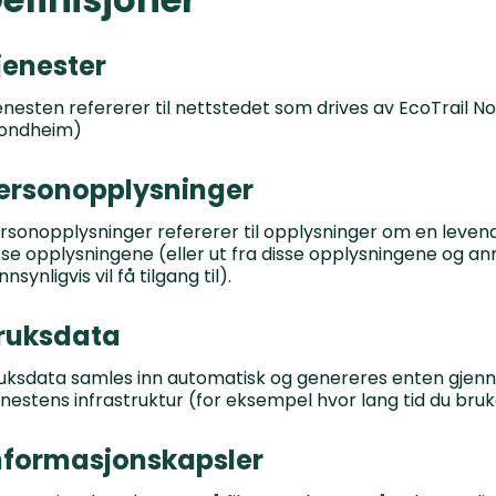
jenester
enesten refererer til nettstedet som drives av EcoTrail No
ondheim)
ersonopplysninger
rsonopplysninger refererer til opplysninger om en levend
sse opplysningene (eller ut fra disse opplysningene og ann
nnsynligvis vil få tilgang til).
ruksdata
uksdata samles inn automatisk og genereres enten gjenn
enestens infrastruktur (for eksempel hvor lang tid du bruk
nformasjonskapsler