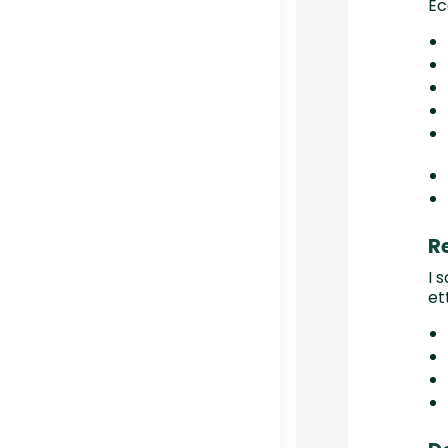
Ec
R
I 
et