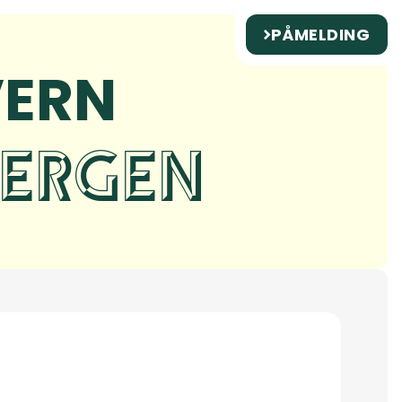
PÅMELDING
VERN
BERGEN