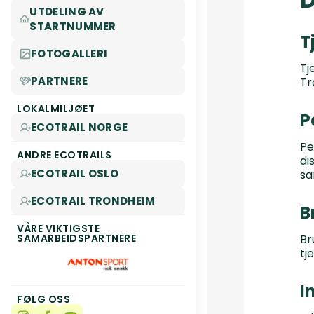
UTDELING AV
STARTNUMMER
T
FOTOGALLERI
Tj
PARTNERE
Tr
LOKALMILJØET
P
ECOTRAIL NORGE
Pe
ANDRE ECOTRAILS
di
ECOTRAIL OSLO
sa
ECOTRAIL TRONDHEIM
B
VÅRE VIKTIGSTE
SAMARBEIDSPARTNERE
Br
tj
I
FØLG OSS