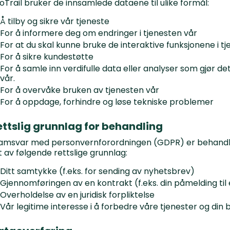
oTrail bruker de innsamlede dataene til ulike formål:
Å tilby og sikre vår tjeneste
For å informere deg om endringer i tjenesten vår
For at du skal kunne bruke de interaktive funksjonene i t
For å sikre kundestøtte
For å samle inn verdifulle data eller analyser som gjør de
vår.
For å overvåke bruken av tjenesten vår
For å oppdage, forhindre og løse tekniske problemer
ettslig grunnlag for behandling
samsvar med personvernforordningen (GDPR) er behandli
t av følgende rettslige grunnlag:
Ditt samtykke (f.eks. for sending av nyhetsbrev)
Gjennomføringen av en kontrakt (f.eks. din påmelding til 
Overholdelse av en juridisk forpliktelse
Vår legitime interesse i å forbedre våre tjenester og din