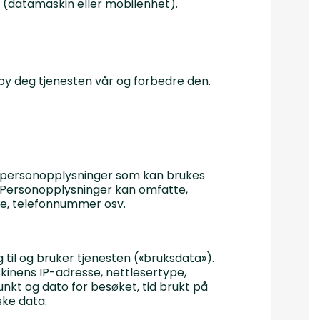
 (datamaskin eller mobilenhet).
ilby deg tjenesten vår og forbedre den.
se personopplysninger som kan brukes
). Personopplysninger kan omfatte,
se, telefonnummer osv.
 til og bruker tjenesten («bruksdata»).
inens IP-adresse, nettlesertype,
unkt og dato for besøket, tid brukt på
ske data.