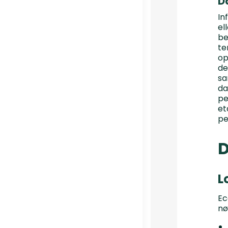
D
In
el
be
te
op
de
sa
da
pe
et
pe
L
Ec
nø