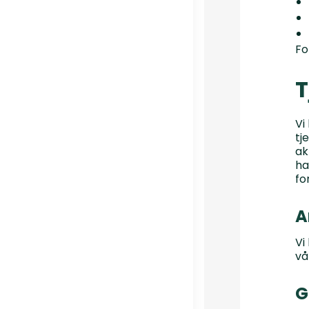
Fo
T
Vi
tj
ak
ha
fo
A
Vi
vå
G