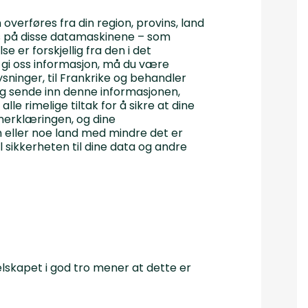
overføres fra din region, provins, land
res på disse datamaskinene – som
 er forskjellig fra den i det
 å gi oss informasjon, må du være
ninger, til Frankrike og behandler
 sende inn denne informasjonen,
lle rimelige tiltak for å sikre at dine
nerklæringen, og dine
on eller noe land med mindre det er
l sikkerheten til dine data og andre
elskapet i god tro mener at dette er