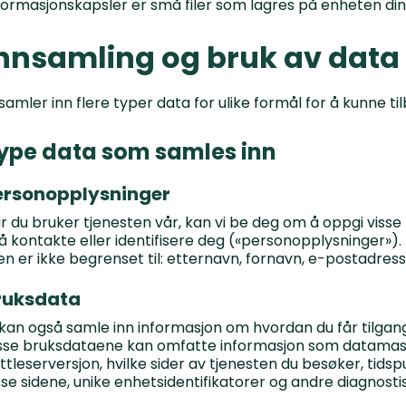
formasjonskapsler er små filer som lagres på enheten din
nnsamling og bruk av data
 samler inn flere typer data for ulike formål for å kunne t
ype data som samles inn
ersonopplysninger
r du bruker tjenesten vår, kan vi be deg om å oppgi vis
l å kontakte eller identifisere deg («personopplysninger»
n er ikke begrenset til: etternavn, fornavn, e-postadres
ruksdata
 kan også samle inn informasjon om hvordan du får tilgang
sse bruksdataene kan omfatte informasjon som datamask
ttleserversjon, hvilke sider av tjenesten du besøker, tidsp
sse sidene, unike enhetsidentifikatorer og andre diagnosti