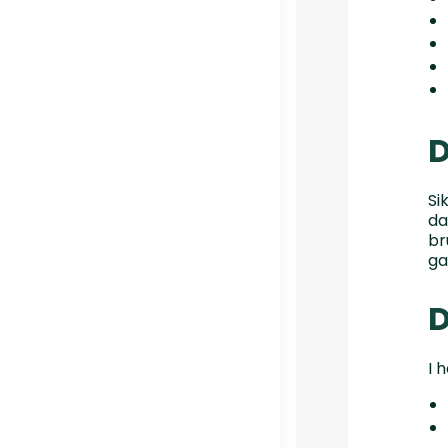
D
Si
da
br
ga
D
I 