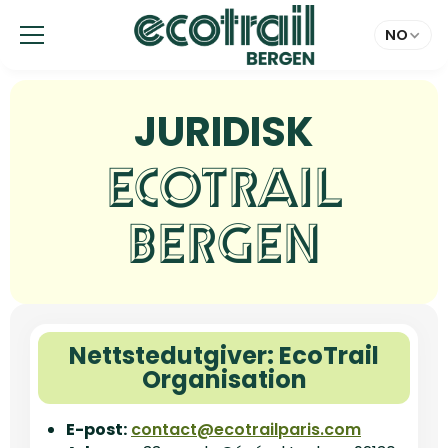
Panel for informasjonskapsler
NO
JURIDISK
ECOTRAIL
BERGEN
Nettstedutgiver: EcoTrail
Organisation
E-post:
contact@ecotrailparis.com