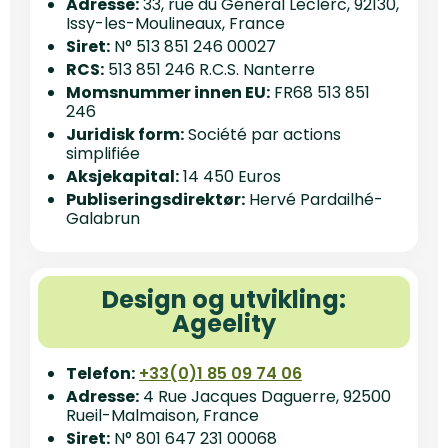
Adresse:
33, rue du Général Leclerc, 92130,
Issy-les-Moulineaux, France
Siret:
N° 513 851 246 00027
RCS:
513 851 246 R.C.S. Nanterre
Momsnummer innen EU:
FR68 513 851
246
Juridisk form:
Société par actions
simplifiée
Aksjekapital:
14 450 Euros
Publiseringsdirektør:
Hervé Pardailhé-
Galabrun
Design og utvikling:
Ageelity
Telefon:
+33(0)1 85 09 74 06
Adresse:
4 Rue Jacques Daguerre, 92500
Rueil-Malmaison, France
Siret:
N° 801 647 231 00068