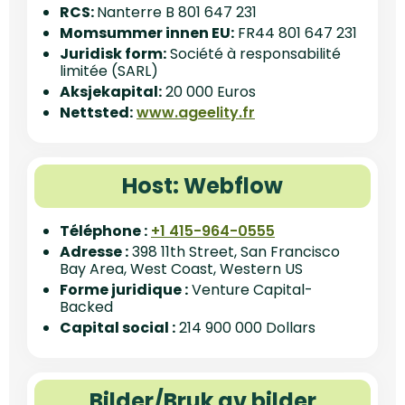
RCS:
Nanterre B 801 647 231
Momsummer innen EU:
FR44 801 647 231
Juridisk form:
Société à responsabilité
limitée (SARL)
Aksjekapital:
20 000 Euros
Nettsted:
www.ageelity.fr
Host: Webflow
Téléphone :
+1 415-964-0555
Adresse :
398 11th Street, San Francisco
Bay Area, West Coast, Western US
Forme juridique :
Venture Capital-
Backed
Capital social :
214 900 000 Dollars
Bilder/Bruk av bilder