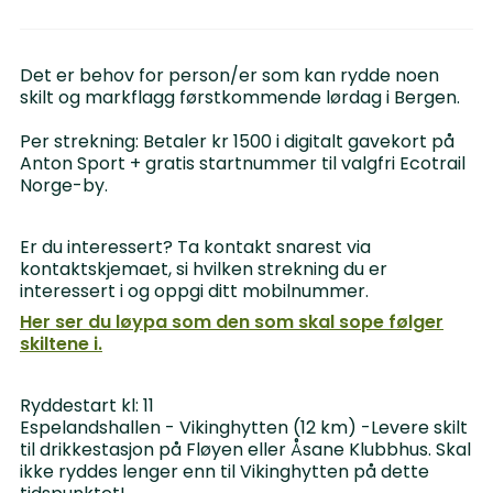
Det er behov for person/er som kan rydde noen
skilt og markflagg førstkommende lørdag i Bergen.
Per strekning: Betaler kr 1500 i digitalt gavekort på
Anton Sport + gratis startnummer til valgfri Ecotrail
Norge-by.
Er du interessert? Ta kontakt snarest via
kontaktskjemaet, si hvilken strekning du er
interessert i og oppgi ditt mobilnummer.
Her ser du løypa som den som skal sope følger
skiltene i.
Ryddestart kl: 11
Espelandshallen - Vikinghytten (12 km) -Levere skilt
til drikkestasjon på Fløyen eller Åsane Klubbhus. Skal
ikke ryddes lenger enn til Vikinghytten på dette