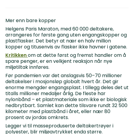
Mer enn bare kopper
Helgens Paris Maraton, med 60 000 deltakere,
arrangeres for første gang uten engangskopper og
plastflasker. Det betyr at nær en halv million
kopper og titusenvis av flasker ikke havner i gatene.
Kritikken
om at dette først og fremst handler om å
spare penger, er en velkjent reaksjon når nye
miljøtiltak innføres.
Før pandemien var det anslagsvis 50–70 millioner
deltakelser i mosjonsløp globalt hvert år. Det gir
enorme mengder engangsplast. I tillegg deles det ut
titalls millioner medaljer årlig. De fleste har
nylonbånd – et plastmateriale som ikke er biologisk
nedbrytbart. Samlet kan dette tilsvare rundt 32 500
kilometer med plastbånd i året, eller nær 80
prosent av jordas omkrets.
Legger vi til masseproduserte deltakertrøyer i
polyester, blir miljøavtrykket enda større.